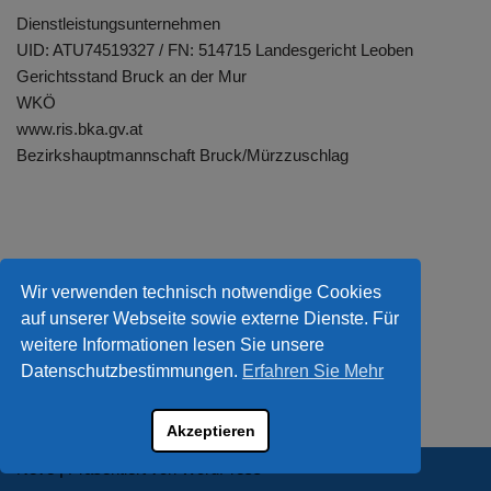
Dienstleistungsunternehmen
UID: ATU74519327 / FN: 514715 Landesgericht Leoben
Gerichtsstand Bruck an der Mur
WKÖ
www.ris.bka.gv.at
Bezirkshauptmannschaft Bruck/Mürzzuschlag
Wir verwenden technisch notwendige Cookies
auf unserer Webseite sowie externe Dienste. Für
weitere Informationen lesen Sie unsere
Datenschutzbestimmungen.
Erfahren Sie Mehr
Akzeptieren
Neve
| Präsentiert von
WordPress